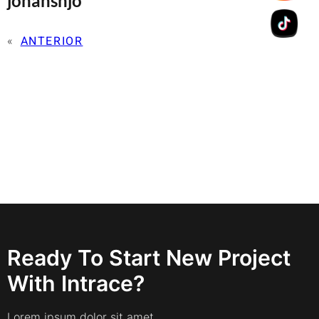
johansnjo
«
ANTERIOR
Ready To Start New Project
With Intrace?
Lorem ipsum dolor sit amet,