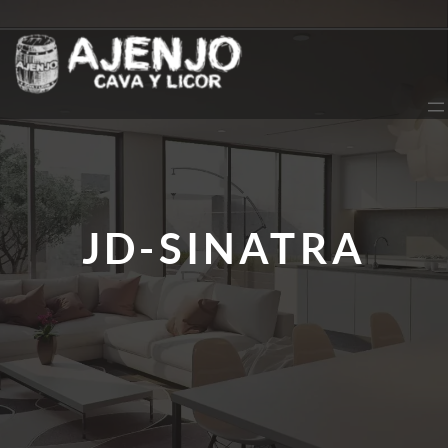
Saltar
al
contenido
JD-SINATRA