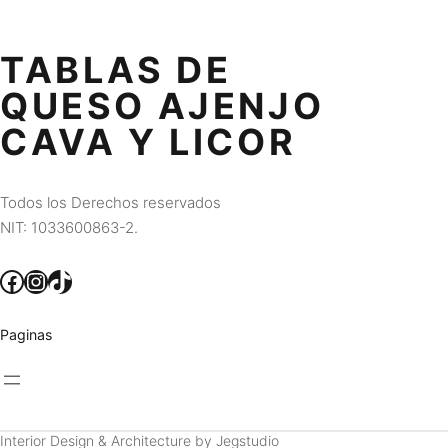
TABLAS DE
QUESO AJENJO
CAVA Y LICOR
Todos los Derechos reservados
NIT: 1033600863-2.
Facebook
Instagram
TikTok
Paginas
Interior Design & Architecture by Jegstudio