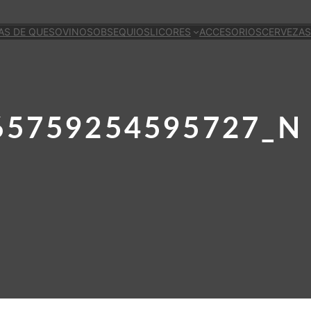
AS DE QUESO
VINOS
OBSEQUIOS
LICORES
ACCESORIOS
CERVEZAS
65759254595727_N