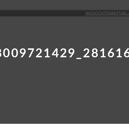
INICIO
CATERING
TABL
8009721429_28161