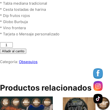
* Tabla mediana tradicional
* Cesta tostadas de harina
* Dip frutos rojos
* Globo Burbuja
* Vino frontera
* Tarjeta o Mensaje personalizado
Tabla
mediana
Añadir al carrito
tradicional
Categoría:
Obsequios
+
Vino
frontera
+
Productos relacionados
Globo
burbuja
cantidad