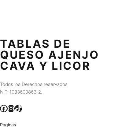
TABLAS DE
QUESO AJENJO
CAVA Y LICOR
Todos los Derechos reservados
NIT: 1033600863-2.
Facebook
Instagram
TikTok
Paginas