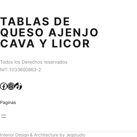
TABLAS DE
QUESO AJENJO
CAVA Y LICOR
Todos los Derechos reservados
NIT: 1033600863-2.
Facebook
Instagram
TikTok
Paginas
Interior Design & Architecture by Jegstudio