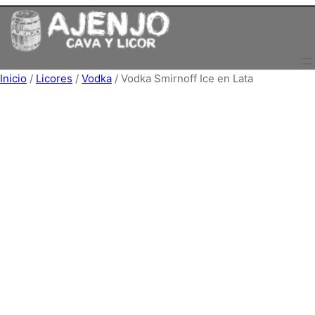
Saltar
al
contenido
Inicio
/
Licores
/
Vodka
/ Vodka Smirnoff Ice en Lata