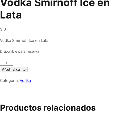
Vodka Smirnoff Ice en
Lata
$
0
Vodka Smirnoff Ice en Lata
Disponible para reserva
Vodka
Smirnoff
Añadir al carrito
Ice
Categoría:
Vodka
en
Lata
cantidad
Productos relacionados