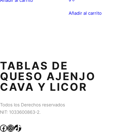
Añadir al carrito
Añadir al carrito
TABLAS DE
QUESO AJENJO
CAVA Y LICOR
Todos los Derechos reservados
NIT: 1033600863-2.
Facebook
Instagram
TikTok