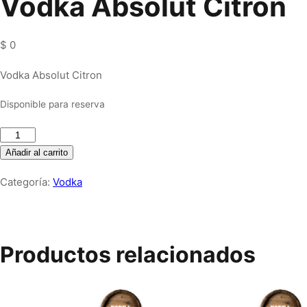
Vodka Absolut Citron
$
0
Vodka Absolut Citron
Disponible para reserva
Vodka
Absolut
Añadir al carrito
Citron
Categoría:
Vodka
cantidad
Productos relacionados