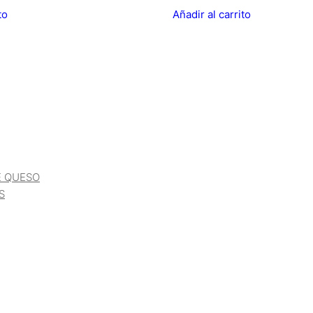
to
Añadir al carrito
E QUESO
S