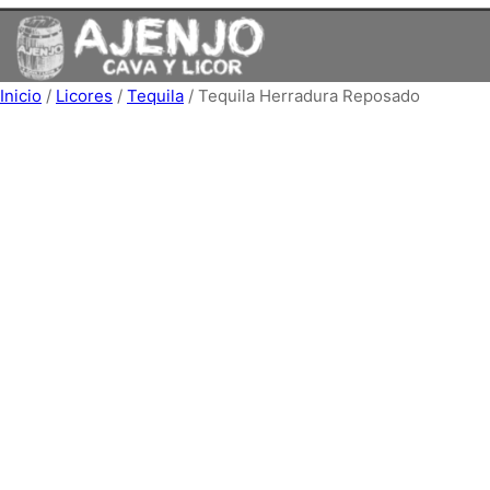
Saltar
al
contenido
Inicio
/
Licores
/
Tequila
/ Tequila Herradura Reposado