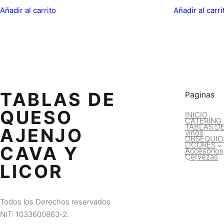
Añadir al carrito
Añadir al carri
TABLAS DE
Paginas
QUESO
INICIO
CATERING
TABLAS D
AJENJO
vinos
OBSEQUIO
LICORES
CAVA Y
Accesorios
Cervezas
LICOR
Todos los Derechos reservados
NIT: 1033600863-2.