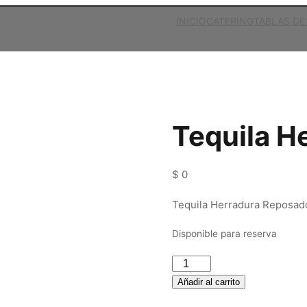
INICIO
CATERING
TABLAS DE
Tequila H
$
0
Tequila Herradura Reposad
Disponible para reserva
Tequila
Herradura
Añadir al carrito
Reposado