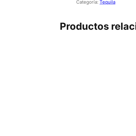
Categoría:
Tequila
cantidad
Productos rela