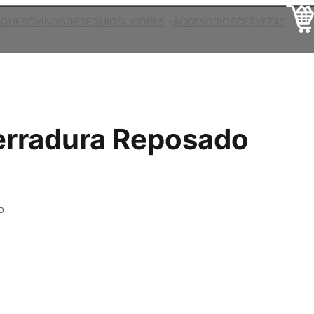
 QUESO
VINOS
OBSEQUIOS
LICORES
ACCESORIOS
CERVEZAS
erradura Reposado
o