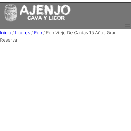
Saltar
al
contenido
Inicio
/
Licores
/
Ron
/ Ron Viejo De Caldas 15 Años Gran
Reserva