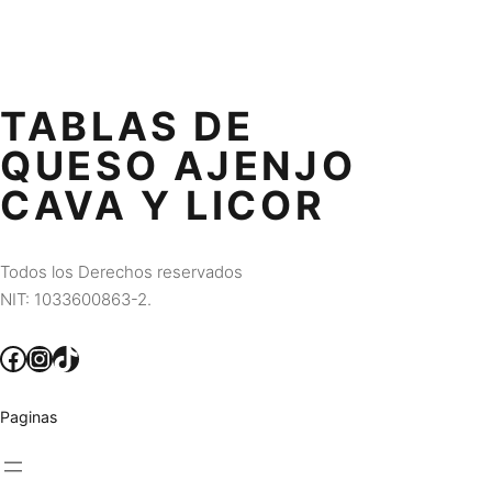
TABLAS DE
QUESO AJENJO
CAVA Y LICOR
Todos los Derechos reservados
NIT: 1033600863-2.
Facebook
Instagram
TikTok
Paginas