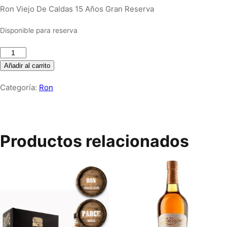
Ron Viejo De Caldas 15 Años Gran Reserva
Disponible para reserva
Ron
Viejo
Añadir al carrito
De
Categoría:
Ron
Caldas
15
Años
Gran
Productos relacionados
Reserva
cantidad