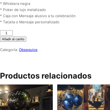
* Whiskera negra
* Poker de lujo metalizado
* Caja con Mensaje alusivo a tu celebración
* Tarjeta o Mensaje personalizado
Macallan
12
Añadir al carrito
años
Categoría:
Obsequios
Sherry
Cask
+
poker
Productos relacionados
de
lujo
+
Whiskera
cantidad