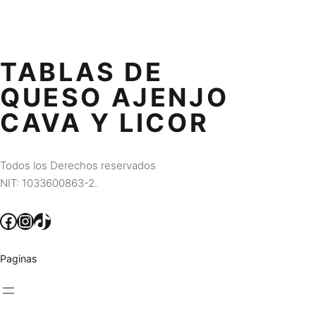
TABLAS DE
QUESO AJENJO
CAVA Y LICOR
Todos los Derechos reservados
NIT: 1033600863-2.
Facebook
Instagram
TikTok
Paginas