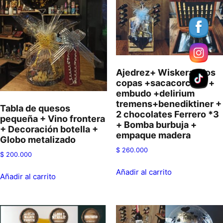
Ajedrez+ Wiskera+dos
copas +sacacorchos +
embudo +delirium
tremens+benediktiner +
Tabla de quesos
2 chocolates Ferrero *3
pequeña + Vino frontera
+ Bomba burbuja +
+ Decoración botella +
empaque madera
Globo metalizado
$
260.000
$
200.000
Añadir al carrito
Añadir al carrito