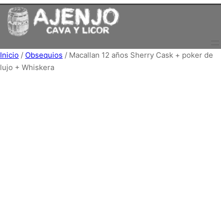
Saltar
al
contenido
Inicio
/
Obsequios
/ Macallan 12 años Sherry Cask + poker de
lujo + Whiskera