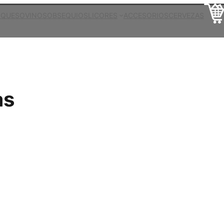
 QUESO
VINOS
OBSEQUIOS
LICORES
ACCESORIOS
CERVEZAS
as