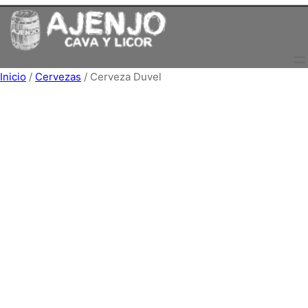
Saltar
al
contenido
Inicio
/
Cervezas
/ Cerveza Duvel