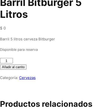
Barril Bitburger 5
Litros
$
0
Barril 5 litros cerveza Bitburger
Disponible para reserva
Barril
Bitburger
Añadir al carrito
5
Categoría:
Cervezas
Litros
cantidad
Productos relacionados