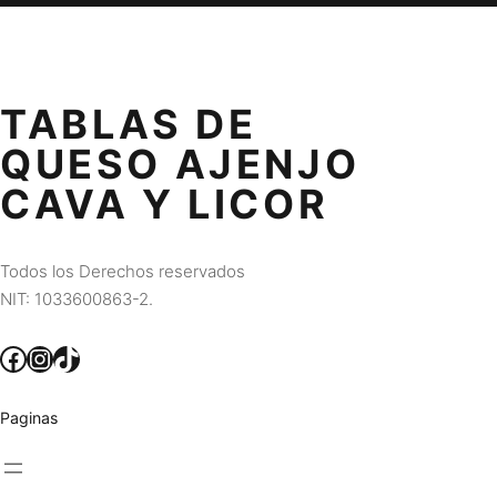
TABLAS DE
QUESO AJENJO
CAVA Y LICOR
Todos los Derechos reservados
NIT: 1033600863-2.
Facebook
Instagram
TikTok
Paginas