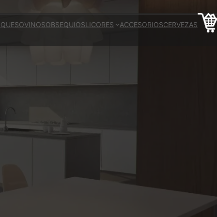
 QUESO
VINOS
OBSEQUIOS
LICORES
ACCESORIOS
CERVEZAS
L