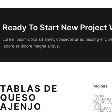
Ready To Start New Project 
Lorem ipsum dolor sit amet, consectetur adipiscing elit, 
labore et dolore magna aliqua.
TABLAS DE
Paginas
QUESO
INICIO
CATERING
TABLAS D
AJENJO
vinos
OBSEQUIO
LICORES