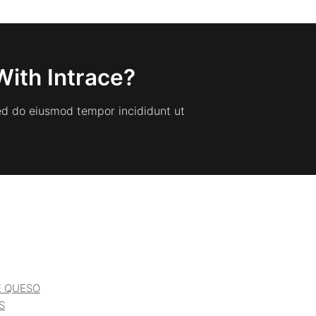
With Intrace?
sed do eiusmod tempor incididunt ut
E QUESO
S