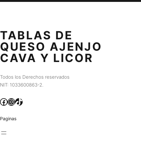
TABLAS DE
QUESO AJENJO
CAVA Y LICOR
Todos los Derechos reservados
NIT: 1033600863-2.
Facebook
Instagram
TikTok
Paginas