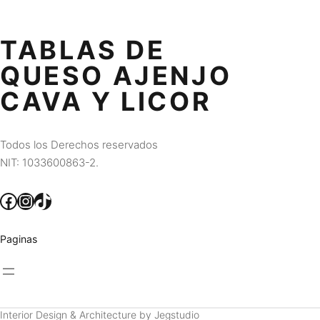
TABLAS DE
QUESO AJENJO
CAVA Y LICOR
Todos los Derechos reservados
NIT: 1033600863-2.
Facebook
Instagram
TikTok
Paginas
Interior Design & Architecture by Jegstudio