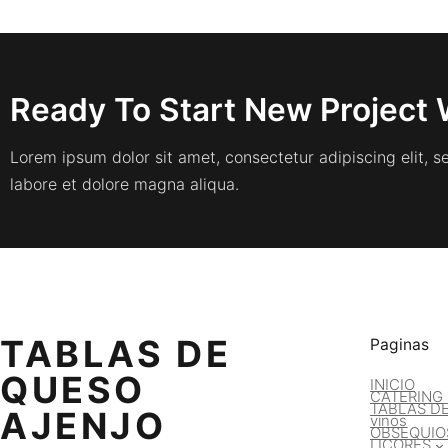
Ready To Start New Project 
Lorem ipsum dolor sit amet, consectetur adipiscing elit, 
labore et dolore magna aliqua.
TABLAS DE
Paginas
QUESO
INICIO
CATERING
TABLAS D
AJENJO
vinos
OBSEQUIO
LICORES