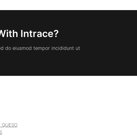
With Intrace?
sed do eiusmod tempor incididunt ut
E QUESO
S