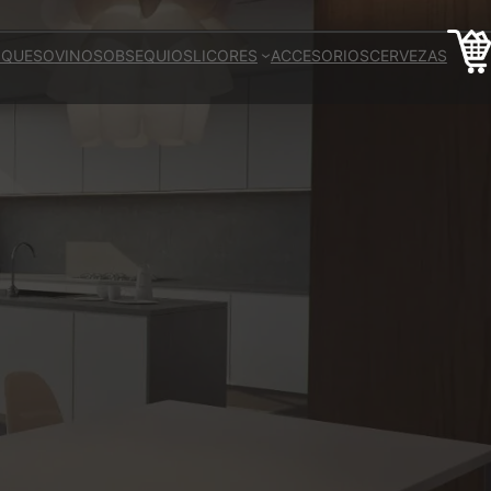
 QUESO
VINOS
OBSEQUIOS
LICORES
ACCESORIOS
CERVEZAS