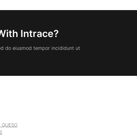
With Intrace?
sed do eiusmod tempor incididunt ut
E QUESO
S