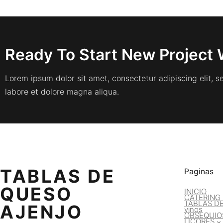
Ready To Start New Project 
Lorem ipsum dolor sit amet, consectetur adipiscing elit, 
labore et dolore magna aliqua.
TABLAS DE
Paginas
QUESO
INICIO
CATERING
TABLAS D
AJENJO
vinos
OBSEQUIO
LICORES