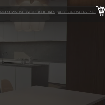
 QUESO
VINOS
OBSEQUIOS
LICORES
ACCESORIOS
CERVEZAS