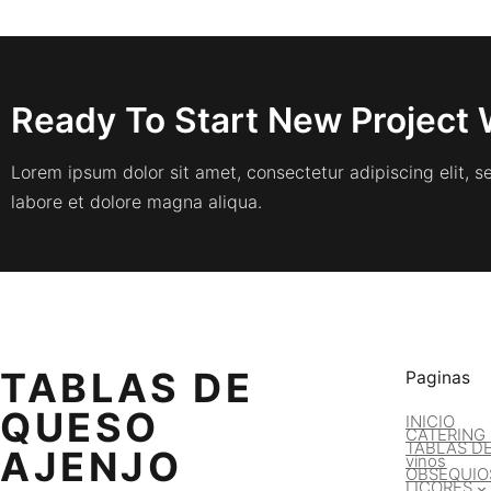
Ready To Start New Project 
Lorem ipsum dolor sit amet, consectetur adipiscing elit, 
labore et dolore magna aliqua.
TABLAS DE
Paginas
QUESO
INICIO
CATERING
TABLAS D
AJENJO
vinos
OBSEQUIO
LICORES