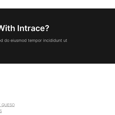
With Intrace?
sed do eiusmod tempor incididunt ut
E QUESO
S