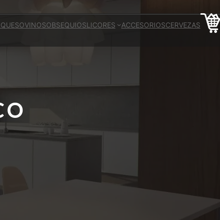
 QUESO
VINOS
OBSEQUIOS
LICORES
ACCESORIOS
CERVEZAS
CO