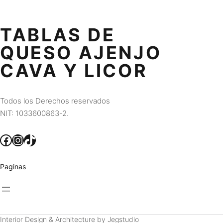
TABLAS DE
QUESO AJENJO
CAVA Y LICOR
Todos los Derechos reservados
NIT: 1033600863-2.
Facebook
Instagram
TikTok
Paginas
Interior Design & Architecture by Jegstudio