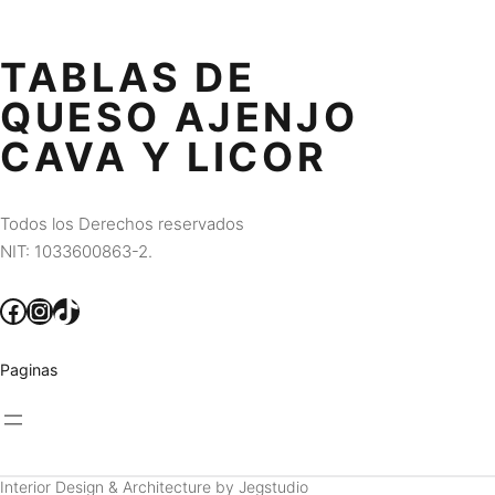
TABLAS DE
QUESO AJENJO
CAVA Y LICOR
Todos los Derechos reservados
NIT: 1033600863-2.
Facebook
Instagram
TikTok
Paginas
Interior Design & Architecture by Jegstudio