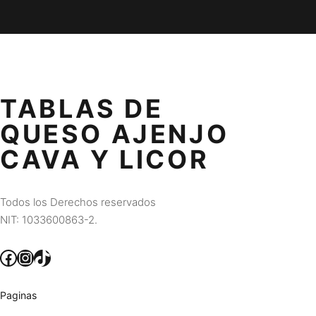
TABLAS DE
QUESO AJENJO
CAVA Y LICOR
Todos los Derechos reservados
NIT: 1033600863-2.
Facebook
Instagram
TikTok
Paginas