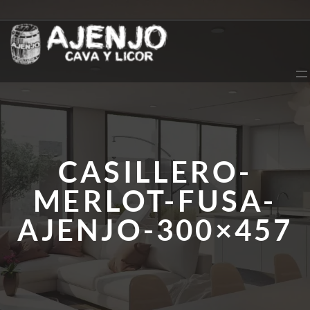
Saltar
al
contenido
CASILLERO-
MERLOT-FUSA-
AJENJO-300×457