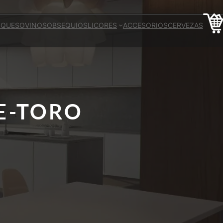
 QUESO
VINOS
OBSEQUIOS
LICORES
ACCESORIOS
CERVEZAS
E-TORO