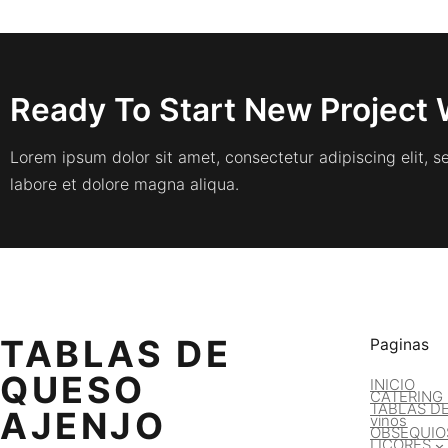
Ready To Start New Project 
Lorem ipsum dolor sit amet, consectetur adipiscing elit, 
labore et dolore magna aliqua.
TABLAS DE
Paginas
QUESO
INICIO
CATERING
TABLAS D
AJENJO
vinos
OBSEQUIO
LICORES