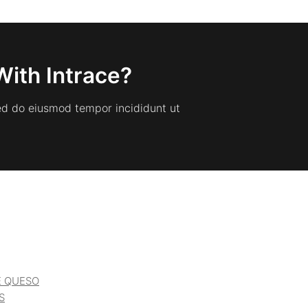
With Intrace?
sed do eiusmod tempor incididunt ut
E QUESO
S