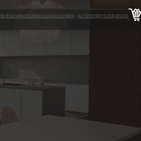
 QUESO
VINOS
OBSEQUIOS
LICORES
ACCESORIOS
CERVEZAS