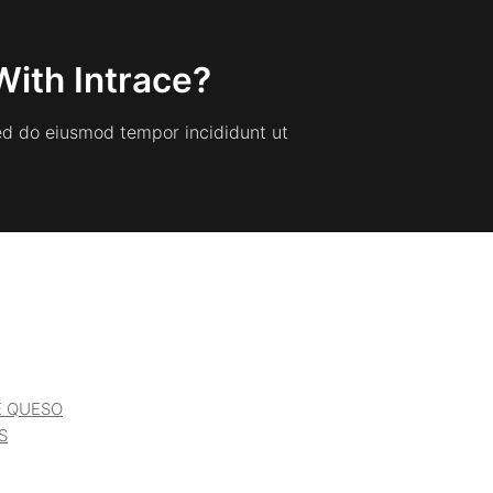
With Intrace?
sed do eiusmod tempor incididunt ut
E QUESO
S