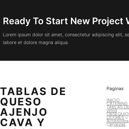
Ready To Start New Project 
Lorem ipsum dolor sit amet, consectetur adipiscing elit, 
labore et dolore magna aliqua.
TABLAS DE
Paginas
QUESO
INICIO
CATERING
TABLAS D
AJENJO
vinos
OBSEQUIO
LICORES
CAVA Y
Accesorios
Cervezas