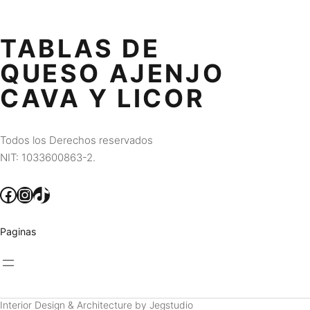
TABLAS DE
QUESO AJENJO
CAVA Y LICOR
Todos los Derechos reservados
NIT: 1033600863-2.
Facebook
Instagram
TikTok
Paginas
Interior Design & Architecture by Jegstudio