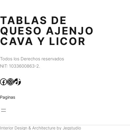
TABLAS DE
QUESO AJENJO
CAVA Y LICOR
Todos los Derechos reservados
NIT: 1033600863-2.
Facebook
Instagram
TikTok
Paginas
Interior Design & Architecture by Jegstudio