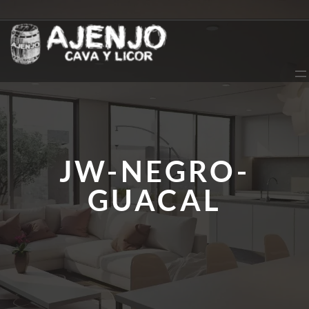
Saltar
al
contenido
JW-NEGRO-
GUACAL