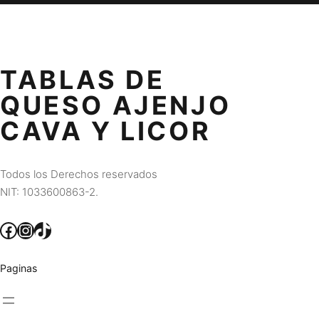
TABLAS DE
QUESO AJENJO
CAVA Y LICOR
Todos los Derechos reservados
NIT: 1033600863-2.
Facebook
Instagram
TikTok
Paginas