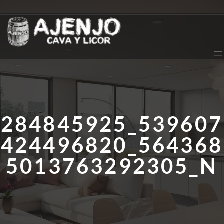
Saltar
al
contenido
284845925_539607
424496820_564368
5013763292305_N