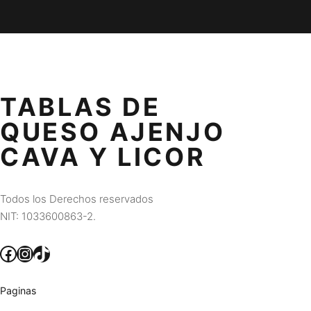
TABLAS DE
QUESO AJENJO
CAVA Y LICOR
Todos los Derechos reservados
NIT: 1033600863-2.
Facebook
Instagram
TikTok
Paginas