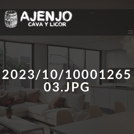
Saltar
al
contenido
2023/10/10001265
03.JPG