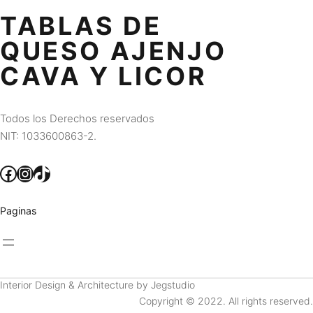
TABLAS DE
QUESO AJENJO
CAVA Y LICOR
Todos los Derechos reservados
NIT: 1033600863-2.
Facebook
Instagram
TikTok
Paginas
Interior Design & Architecture by Jegstudio
Copyright © 2022. All rights reserved.